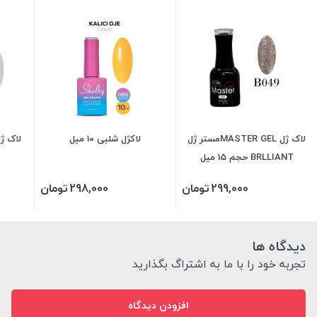
لاک ژل MASTER GELمستر ژل
لاکژل شلبی 10 میل
BRLLIANT حجم 15 میل
299,000
تومان
298,000
تومان
دیدگاه ها
تجربه خود را با ما به اشتراگ بگذارید
افزودن دیدگاه