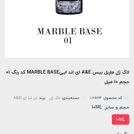
لاک ژل ماربل بیس A&E ای اند اییMARBLE BASE کد رنگ 01
حجم 10 میل
کد محصول:
‎1-2524
دسته‌بندی:
لاک ژل
برند:
ای اند ای |A&E
حجم و سایز:
10ML
10ML