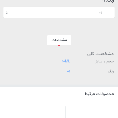
رنگ:
01
01
مشخصات
مشخصات کلی
حجم و سایز
‎10ML
رنگ
‎01
محصولات مرتبط