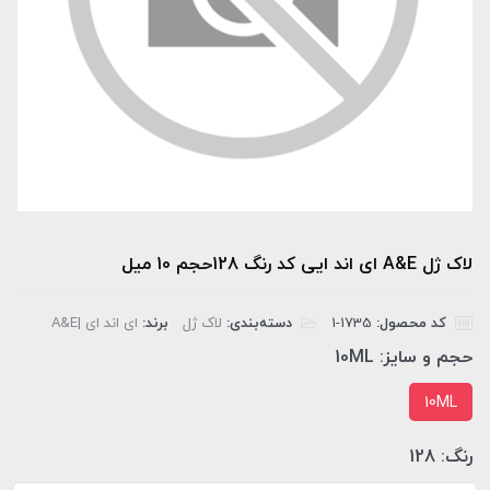
لاک ژل A&E ای اند ایی کد رنگ 128حجم 10 میل
کد محصول:
‎1-1735
دسته‌بندی:
لاک ژل
برند:
ای اند ای |A&E
حجم و سایز:
10ML
10ML
رنگ:
128