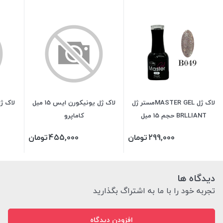
لاک ژل MASTER GELمستر ژل
لاک ژل یونیکورن ایس 15 میل
BRLLIANT حجم 15 میل
کاماپرو
299,000
تومان
455,000
تومان
دیدگاه ها
تجربه خود را با ما به اشتراگ بگذارید
افزودن دیدگاه