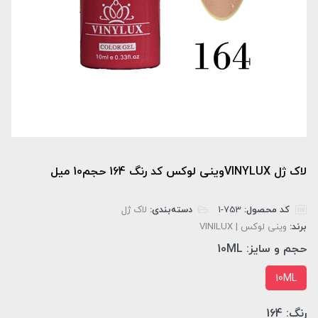
لاک ژل VINYLUXوینی لوکس کد رنگ 164 حجم10 میل
کد محصول:
‎1-753
دسته‌بندی:
لاک ژل
برند:
وینی لوکس | VINILUX
حجم و سایز:
10ML
10ML
رنگ:
164