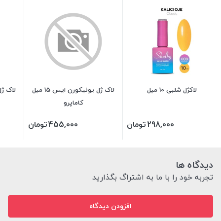
لاکژل شلبی 10 میل
لاک ژل یونیکورن ایس 15 میل
لاک ژل VINYLUX وینی
کاماپرو
298,000
تومان
455,000
تومان
دیدگاه ها
تجربه خود را با ما به اشتراگ بگذارید
افزودن دیدگاه