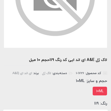
لاک ژل A&E ای اند ایی کد رنگ 119حجم 10 میل
کد محصول:
‎1-1726
دسته‌بندی:
لاک ژل
برند:
ای اند ای |A&E
حجم و سایز:
10ML
10ML
رنگ:
119