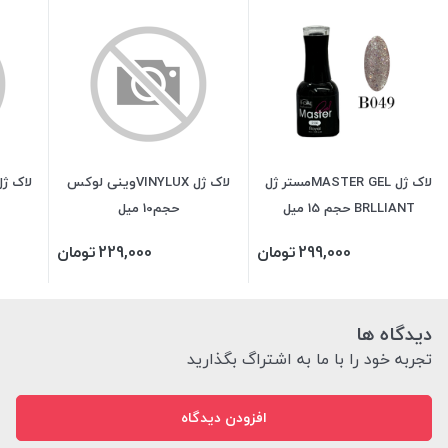
لاک ژل MASTER GELمستر ژل
لاک ژل VINYLUXوینی لوکس
BRLLIANT حجم 15 میل
حجم10 میل
299,000
تومان
229,000
تومان
دیدگاه ها
تجربه خود را با ما به اشتراگ بگذارید
افزودن دیدگاه