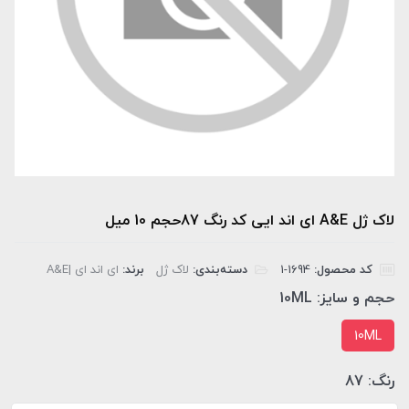
لاک ژل A&E ای اند ایی کد رنگ 87حجم 10 میل
کد محصول:
‎1-1694
دسته‌بندی:
لاک ژل
برند:
ای اند ای |A&E
حجم و سایز:
10ML
10ML
رنگ:
87