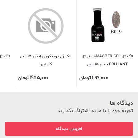
لاک ژل MASTER GELمستر ژل
لاک ژل یونیکورن ایس 15 میل
لاک ژل VINYLUX وینی
BRLLIANT حجم 15 میل
کاماپرو
299,000
تومان
455,000
تومان
دیدگاه ها
تجربه خود را با ما به اشتراگ بگذارید
افزودن دیدگاه