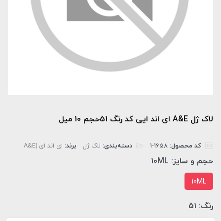
لاک ژل A&E ای اند ایی کد رنگ 51حجم 10 میل
کد محصول:
‎1-1658
دسته‌بندی:
لاک ژل
برند:
ای اند ای |A&E
حجم و سایز:
10ML
10ML
رنگ:
51