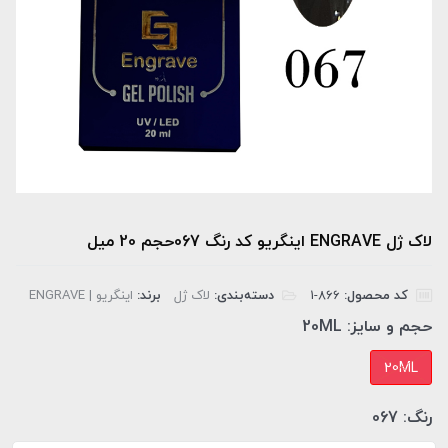
لاک ژل ENGRAVE اینگریو کد رنگ 067حجم 20 میل
کد محصول:
‎1-866
دسته‌بندی:
لاک ژل
برند:
اینگریو | ENGRAVE
حجم و سایز:
20ML
20ML
رنگ:
067