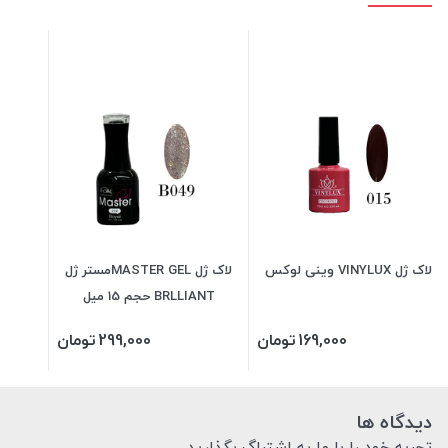
لاک ژل VINYLUX وینی لوکس
لاک ژل MASTER GELمستر ژل
BRLLIANT حجم 15 میل
169,000
تومان
299,000
تومان
دیدگاه ها
تجربه خود را با ما به اشتراگ بگذارید