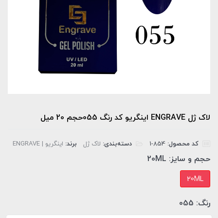
لاک ژل ENGRAVE اینگریو کد رنگ 055حجم 20 میل
کد محصول:
‎1-854
دسته‌بندی:
لاک ژل
برند:
اینگریو | ENGRAVE
حجم و سایز:
20ML
20ML
رنگ:
055