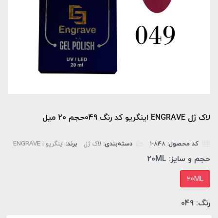
لاک ژل ENGRAVE اینگریو کد رنگ 049حجم 20 میل
کد محصول:
‎1-848
دسته‌بندی:
لاک ژل
برند:
اینگریو | ENGRAVE
حجم و سایز:
20ML
20ML
رنگ:
049