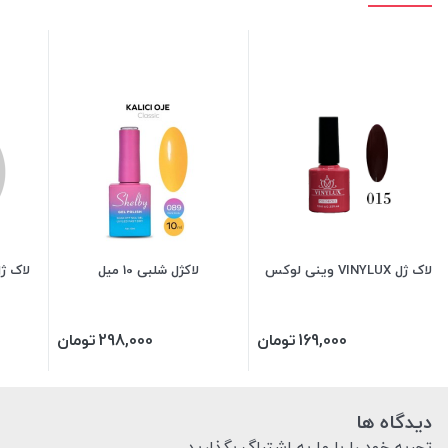
لاک ژل VINYLUX وینی لوکس
لاکژل شلبی 10 میل
169,000
تومان
298,000
تومان
دیدگاه ها
تجربه خود را با ما به اشتراگ بگذارید