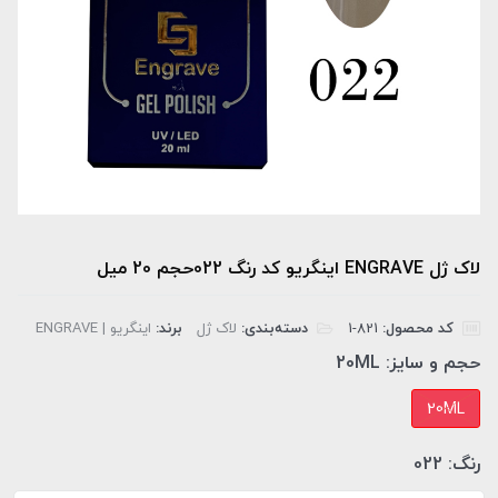
لاک ژل ENGRAVE اینگریو کد رنگ 022حجم 20 میل
کد محصول:
‎1-821
دسته‌بندی:
لاک ژل
برند:
اینگریو | ENGRAVE
حجم و سایز:
20ML
20ML
رنگ:
022