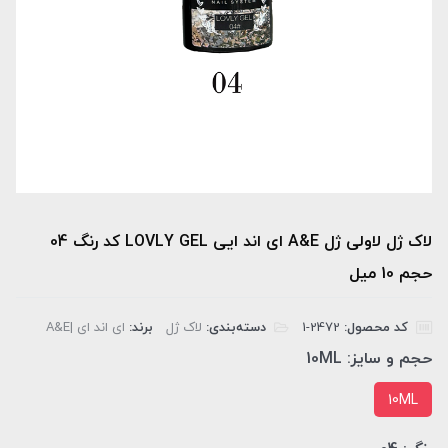
لاک ژل لاولی ژل A&E ای اند ایی LOVLY GEL کد رنگ 04
حجم 10 میل
کد محصول:
‎1-2472
دسته‌بندی:
لاک ژل
برند:
ای اند ای |A&E
حجم و سایز:
10ML
10ML