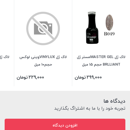
لاک ژل MASTER GELمستر ژل
لاک ژل VINYLUXوینی لوکس
لاک ژل VINYLUX وینی
BRLLIANT حجم 15 میل
حجم10 میل
299,000
تومان
229,000
تومان
دیدگاه ها
تجربه خود را با ما به اشتراگ بگذارید
افزودن دیدگاه