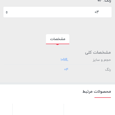
رنگ:
04
04
مشخصات
مشخصات کلی
حجم و سایز
‎10ML
رنگ
‎04
محصولات مرتبط