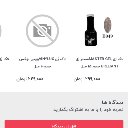
لاک ژل MASTER GELمستر ژل
لاک ژل VINYLUXوینی لوکس
BRLLIANT حجم 15 میل
حجم10 میل
299,000
تومان
229,000
تومان
دیدگاه ها
تجربه خود را با ما به اشتراگ بگذارید
افزودن دیدگاه