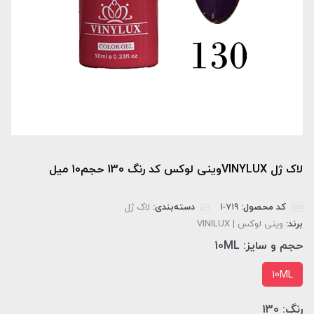
لاک ژل VINYLUXوینی لوکس کد رنگ 130 حجم10 میل
کد محصول:
‎1-719
دسته‌بندی:
لاک ژل
برند:
وینی لوکس | VINILUX
حجم و سایز:
10ML
10ML
رنگ:
130