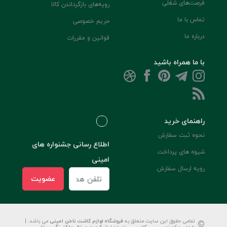
فرصت‌های شغلی
رویه‌های بازگرداندن کالا
تماس با ما
حریم خصوصی
درباره ما
قوانین و مقررات
با ما همراه باشید
راهنمای خرید
نحوه ثبت سفارش
اطلاع رسانی جشنواره های
شیوه های پرداخت
امینی
رویه ارسال سفارش
عضویت
©
تمامی حقوق این سایت متعلق به
فروشگاه لوازم کاشت ناخن امینی
می باشد. |
طراحی و کد نویسی:
سپکام سیستم
اجرا
:
شرکت دیجیتال مارکتینگ سپتا