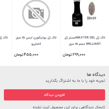
لاک ژل MASTER GELمستر ژل
لاک ژل یونیکورن ایس 15 میل
لاک ژل VINYLUX وینی
BRLLIANT حجم 15 میل
کاماپرو
299,000
تومان
455,000
تومان
دیدگاه ها
تجربه خود را با ما به اشتراگ بگذارید
افزودن دیدگاه
تابحال دیدگاهی برای این محصول ثبت نشده