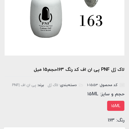
لاک ژل PNF پی ان اف کد رنگ 163حجم15 میل
کد محصول:
‎1-1553
دسته‌بندی:
لاک ژل
برند:
پی ان اف |PNF
حجم و سایز:
15ML
15ML
رنگ:
163