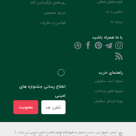
فرصت‌های شغلی
رویه‌های بازگرداندن کالا
تماس با ما
حریم خصوصی
درباره ما
قوانین و مقررات
با ما همراه باشید
راهنمای خرید
نحوه ثبت سفارش
اطلاع رسانی جشنواره های
شیوه های پرداخت
امینی
رویه ارسال سفارش
عضویت
©
تمامی حقوق این سایت متعلق به
فروشگاه لوازم کاشت ناخن امینی
می باشد. |
طراحی و کد نویسی:
سپکام سیستم
اجرا
:
شرکت دیجیتال مارکتینگ سپتا