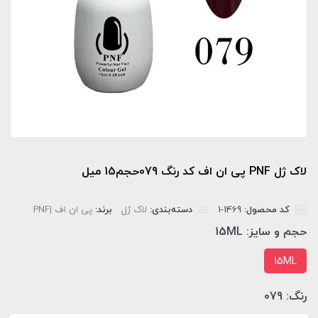
لاک ژل PNF پی ان اف کد رنگ 079حجم15 میل
کد محصول:
‎1-1469
دسته‌بندی:
لاک ژل
برند:
پی ان اف |PNF
حجم و سایز:
15ML
15ML
رنگ:
079