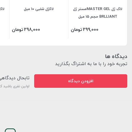
لاک ژل MASTER GELمستر ژل
لاکژل شلبی 10 میل
لاک ژل UX
BRLLIANT حجم 15 میل
299,000
تومان
298,000
تومان
دیدگاه ها
تجربه خود را با ما به اشتراگ بگذارید
تابحال دیدگاه
افزودن دیدگاه
اولین نفری باشید ک