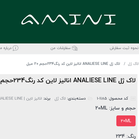
نحوه ثبت سفارش
سفارشات من
درباره ما
لاک ژل
لاک ژل ANALIESE LINE انالیز لاین کد رنگ234حجم 20 میل
لاک ژل ANALIESE LINE انالیز لاین کد رنگ234حجم 20 میل
کد محصول:
‎1-1185
دسته‌بندی:
لاک ژل
برند:
انالیز لاین | ANALIESE LINE
حجم و سایز:
20ML
20ML
رنگ:
234