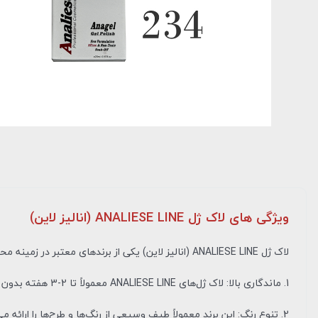
ویژگی های لاک ژل ANALIESE LINE (انالیز لاین)
لاک ژل ANALIESE LINE (انالیز لاین) یکی از برندهای معتبر در زمینه محصولات زیبایی ناخن است.
1. ماندگاری بالا: لاک ژل‌های ANALIESE LINE معمولاً تا 2-3 هفته بدون لب پر شدن و کدر شدن باقی می‌مانند.
2. تنوع رنگ: این برند معمولاً طیف وسیعی از رنگ‌ها و طرح‌ها را ارائه می‌دهد که می‌توانید بر اساس سلیقه خود انتخاب کنید.