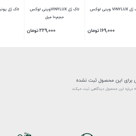
VINYL وینی لوکس
لاک ژل VINYLUXوینی لوکس
حجم10 میل
169,000
تومان
229,000
تومان
ی برای این محصول ثبت نشده
ه درباره این محصول دیدگاهی ثبت میکند