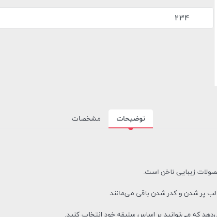
234
توضیحات
مشخصات