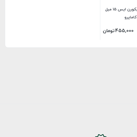
لاک ژل یونیکورن ایس 15 میل
کاماپرو
455,000
تومان