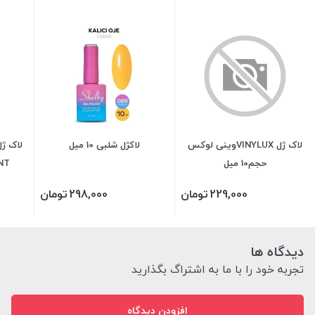
لاک ژل VINYLUXوینی لوکس
لاکژل شلبی 10 میل
حجم10 میل
LIANT
229,000
تومان
298,000
تومان
دیدگاه ها
تجربه خود را با ما به اشتراگ بگذارید
افزودن دیدگاه