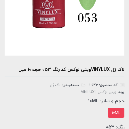
لاک ژل VINYLUXوینی لوکس کد رنگ 053 حجم10 میل
کد محصول:
‎1-642
دسته‌بندی:
لاک ژل
برند:
وینی لوکس | VINILUX
حجم و سایز:
10ML
10ML
رنگ:
053