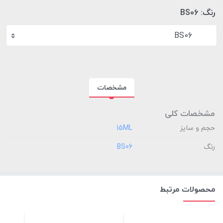
رنگ:
BS06
BS06
مشخصات
مشخصات کلی
حجم و سایز
‎15ML
رنگ
‎BS06
محصولات مرتبط