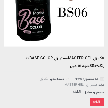
لاک ژل MASTER GELمستر ژل BASE COLORکد
رنگBS06حجم15 میل
کد محصول:
‎1-2325
دسته‌بندی:
لاک ژل
برند:
مستر ژل | MASTER GEL
حجم و سایز:
15ML
15ML