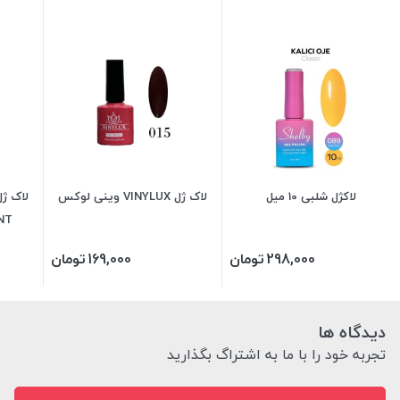
لاکژل شلبی 10 میل
لاک ژل VINYLUX وینی لوکس
LIANT
298,000
تومان
169,000
تومان
دیدگاه ها
تجربه خود را با ما به اشتراگ بگذارید