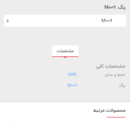
رنگ:
M009
M009
مشخصات
مشخصات کلی
حجم و سایز
‎15ML
رنگ
‎M009
محصولات مرتبط