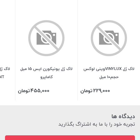
لاک ژل VINYLUXوینی لوکس
لاک ژل یونیکورن ایس 15 میل
حجم10 میل
کاماپرو
LIANT
229,000
تومان
455,000
تومان
دیدگاه ها
تجربه خود را با ما به اشتراگ بگذارید