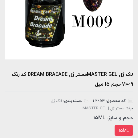
لاک ژل MASTER GELمستر ژل DREAM BRAEADE کد رنگ
M009حجم 15 میل
کد محصول:
‎1-2253
دسته‌بندی:
لاک ژل
برند:
مستر ژل | MASTER GEL
حجم و سایز:
15ML
15ML