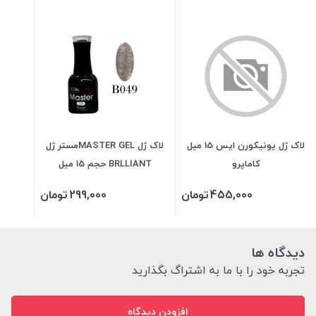
لاک ژل یونیکورن ایس 15 میل
لاک ژل MASTER GELمستر ژل
کاماپرو
BRLLIANT حجم 15 میل
455,000
تومان
299,000
تومان
دیدگاه ها
تجربه خود را با ما به اشتراگ بگذارید
افزودن دیدگاه