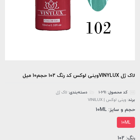
لاک ژل VINYLUXوینی لوکس کد رنگ 102 حجم10 میل
کد محصول:
‎1-691
دسته‌بندی:
لاک ژل
برند:
وینی لوکس | VINILUX
حجم و سایز:
10ML
10ML
رنگ:
102