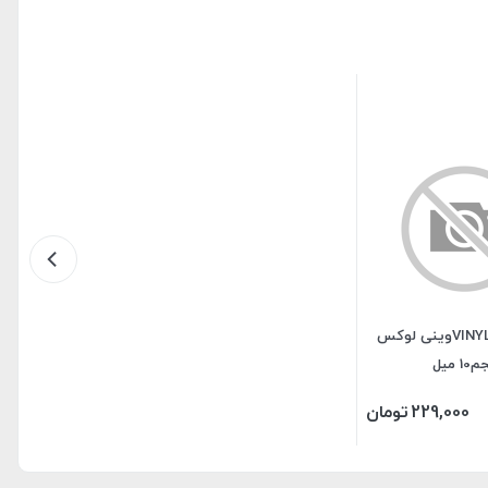
لاک ژل VINYLUXوینی لوکس
1 میل
229,000
تومان