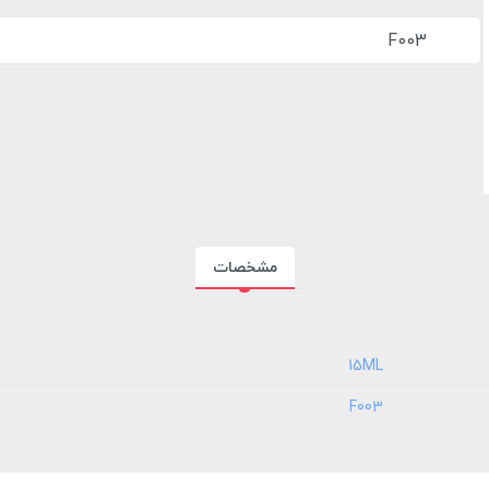
F003
مشخصات
‎15ML
‎F003