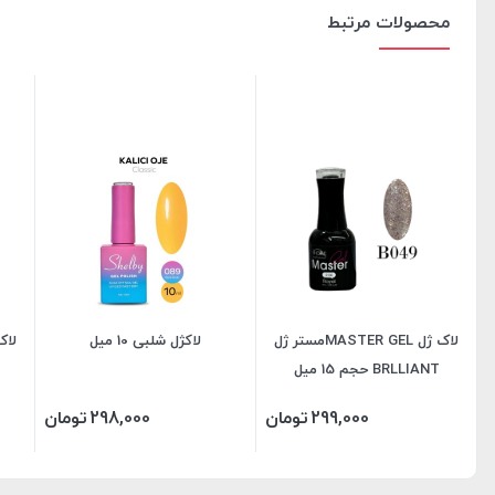
محصولات مرتبط
لاک ژل MASTER GELمستر ژل
لاکژل شلبی 10 میل
BRLLIANT حجم 15 میل
299,000
تومان
298,000
تومان