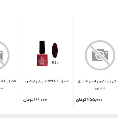
لاک ژل یونیکورن ایس 15 میل
لاک ژل VINYLUX وینی لوکس
کاماپرو
حجم0
455,000
تومان
169,000
تومان