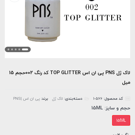
لاک ژل PNS پی ان اس TOP GLITTER کد رنگ 002حجم 15
میل
کد محصول:
‎1-566
دسته‌بندی:
لاک ژل
برند:
پی ان اس |PNS
حجم و سایز:
15ML
15ML