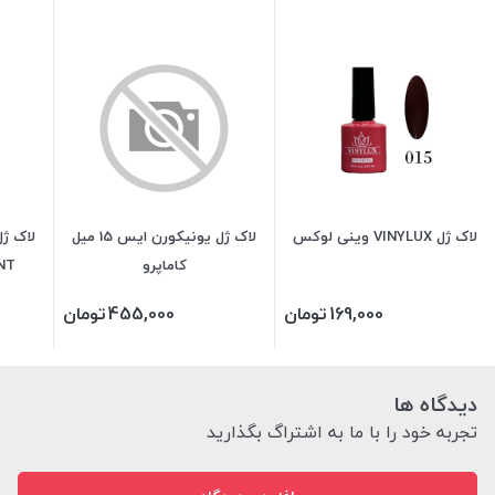
لاک ژل VINYLUX وینی لوکس
لاک ژل یونیکورن ایس 15 میل
کاماپرو
LIANT
169,000
تومان
455,000
تومان
دیدگاه ها
تجربه خود را با ما به اشتراگ بگذارید