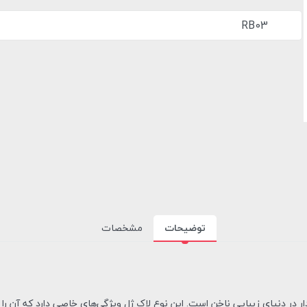
RB03
توضیحات
مشخصات