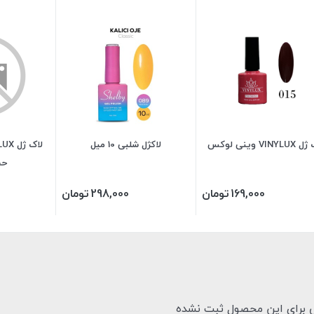
VINYL وینی لوکس
لاکژل شلبی 10 میل
حجم0
169,000
تومان
298,000
تومان
ی برای این محصول ثبت نشده