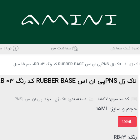
نحوه ثبت سفارش
سفارشات من
درباره ما
لاک ژل
لاک ژل PNSپی ان اس RUBBER BASE کد رنگ RB 03حجم 15 میل
لاک ژل PNSپی ان اس RUBBER BASE کد رنگ RB 03حجم 15 میل
کد محصول:
‎1-547
دسته‌بندی:
لاک ژل
برند:
پی ان اس |PNS
حجم و سایز:
15ML
15ML
رنگ:
RB03