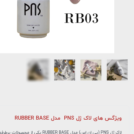
ویژگس های لاک ژل PNS مدل RUBBER BASE
لاک ژل PNS (پی ان اس) مدل RUBBER BASE یکی از محصولات پرطرفدار در دنیای زیبایی ناخن است. این نوع لاک ژل ویژگی‌های خاصی دارد که آن را از دیگر محصولات متمایز می‌کند