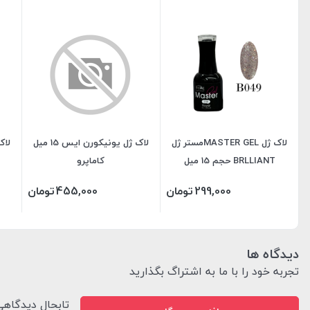
لاک ژل MASTER GELمستر ژل
لاک ژل یونیکورن ایس 15 میل
لاک ژل UX
BRLLIANT حجم 15 میل
کاماپرو
299,000
تومان
455,000
تومان
دیدگاه ها
تجربه خود را با ما به اشتراگ بگذارید
تابحال دیدگاه