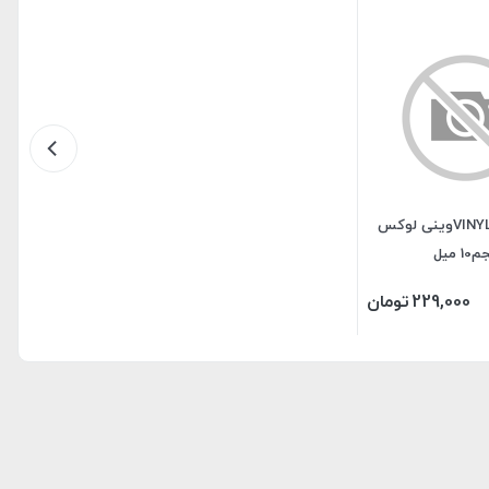
لاک ژل VINYLUXوینی لوکس
1 میل
229,000
تومان