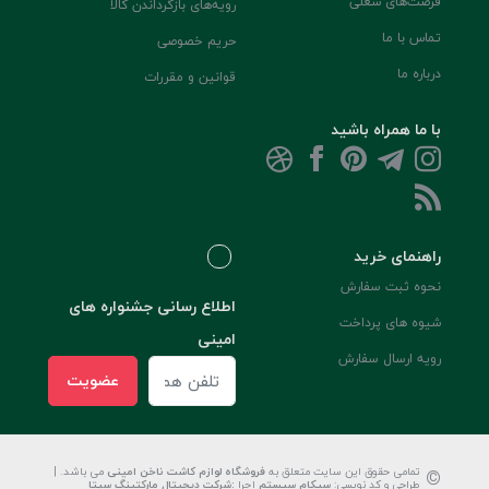
فرصت‌های شغلی
رویه‌های بازگرداندن کالا
تماس با ما
حریم خصوصی
درباره ما
قوانین و مقررات
با ما همراه باشید
راهنمای خرید
نحوه ثبت سفارش
اطلاع رسانی جشنواره های
شیوه های پرداخت
امینی
رویه ارسال سفارش
عضویت
©
تمامی حقوق این سایت متعلق به
فروشگاه لوازم کاشت ناخن امینی
می باشد. |
طراحی و کد نویسی:
سپکام سیستم
اجرا
:
شرکت دیجیتال مارکتینگ سپتا