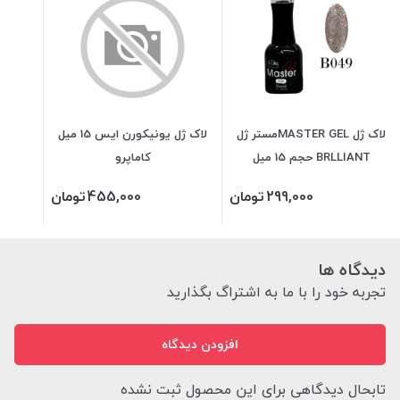
لاک ژل MASTER GELمستر ژل
لاک ژل یونیکورن ایس 15 میل
BRLLIANT حجم 15 میل
کاماپرو
299,000
تومان
455,000
تومان
دیدگاه ها
تجربه خود را با ما به اشتراگ بگذارید
افزودن دیدگاه
تابحال دیدگاهی برای این محصول ثبت نشده