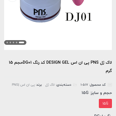
لاک ژل PNS پی ان اس DESIGN GEL کد رنگ DG01حجم 15
گرم
کد محصول:
‎1-517
دسته‌بندی:
لاک ژل
برند:
پی ان اس |PNS
حجم و سایز:
15G
15G