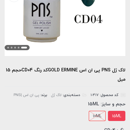
لاک ژل PNS پی ان اس GOLD ERMINEکد رنگ CD04حجم 15
میل
کد محصول:
‎1-417
دسته‌بندی:
لاک ژل
برند:
پی ان اس |PNS
حجم و سایز:
15ML
10ML
15ML