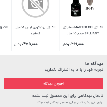
لاک ژل MASTER GELمستر ژل
لاک ژل یونیکورن ایس 15 میل
لاک ژل VINYLUX وینی
BRLLIANT حجم 15 میل
کاماپرو
299,000
تومان
455,000
تومان
دیدگاه ها
تجربه خود را با ما به اشتراگ بگذارید
افزودن دیدگاه
تابحال دیدگاهی برای این محصول ثبت نشده
اولین نفری باشید که درباره این محصول دیدگاهی ثبت میکند