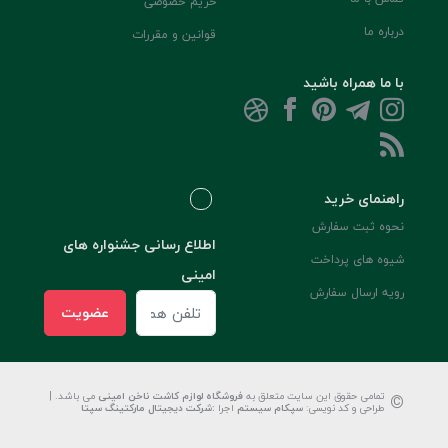
حریم خصوصی
درباره ما
قوانین و مقررات
با ما همراه باشید
راهنمای خرید
نحوه ثبت سفارش
اطلاع رسانی جشنواره های
شیوه های پرداخت
امینی
رویه ارسال سفارش
عضویت
©
تمامی حقوق این سایت متعلق به
فروشگاه لوازم کاشت ناخن امینی
می باشد. |
طراحی و کد نویسی:
سپکام سیستم
اجرا
:
شرکت دیجیتال مارکتینگ سپتا