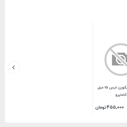
لاک ژل یونیکورن ایس 15 میل
کاماپرو
455,000
تومان