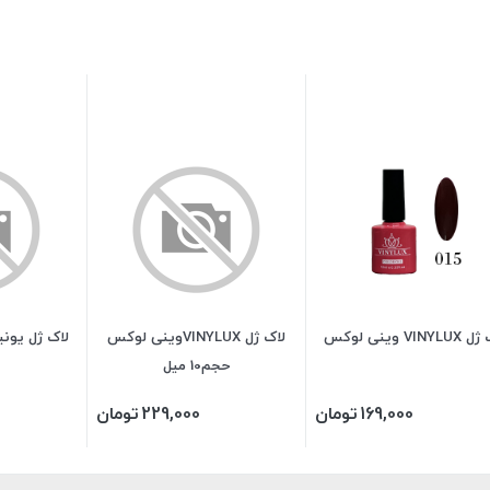
VINYL وینی لوکس
لاک ژل VINYLUXوینی لوکس
حجم10 میل
169,000
تومان
229,000
تومان