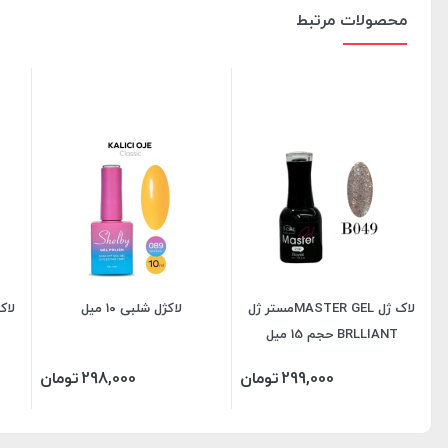
محصولات مرتبط
لاک ژل MASTER GELمستر ژل
لاکژل شلبی 10 میل
لاک ژل UX
BRLLIANT حجم 15 میل
299,000
تومان
298,000
تومان