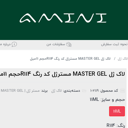
نحوه ثبت سفارش
سفارشات من
درباره ما
لاک ژل
لاک ژل MASTER GEL مسترژل کد رنگ R114حجم 11میل
لاک ژل MASTER GEL مسترژل کد رنگ R114حجم 11میل
کد محصول:
‎1-2119
دسته‌بندی:
لاک ژل
برند:
مستر ژل | MASTER GEL
حجم و سایز:
11ML
11ML
رنگ:
R114