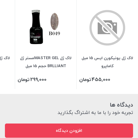
لاک ژل یونیکورن ایس 15 میل
لاک ژل MASTER GELمستر ژل
لاک ژل VINYLUX وینی
کاماپرو
BRLLIANT حجم 15 میل
455,000
تومان
299,000
تومان
دیدگاه ها
تجربه خود را با ما به اشتراگ بگذارید
افزودن دیدگاه