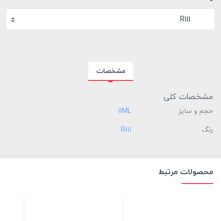
R111
مشخصات
مشخصات کلی
حجم و سایز
‎11ML
رنگ
‎R111
محصولات مرتبط