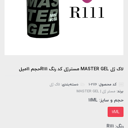
لاک ژل MASTER GEL مسترژل کد رنگ R111حجم 11میل
کد محصول:
‎1-2116
دسته‌بندی:
لاک ژل
برند:
مستر ژل | MASTER GEL
حجم و سایز:
11ML
11ML
رنگ:
R111