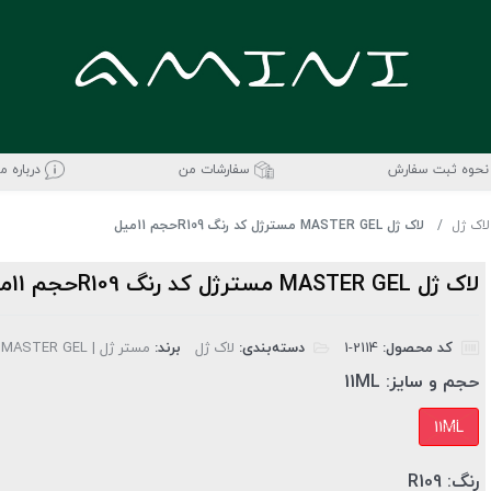
نحوه ثبت سفارش
سفارشات من
درباره ما
لاک ژل
لاک ژل MASTER GEL مسترژل کد رنگ R109حجم 11میل
لاک ژل MASTER GEL مسترژل کد رنگ R109حجم 11میل
کد محصول:
‎1-2114
دسته‌بندی:
لاک ژل
برند:
مستر ژل | MASTER GEL
حجم و سایز:
11ML
11ML
رنگ:
R109