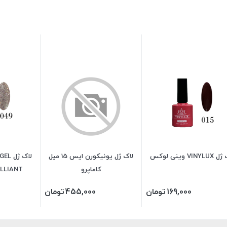
VINYL وینی لوکس
لاک ژل یونیکورن ایس 15 میل
کاماپرو
BRLLIANT حجم 15
169,000
تومان
455,000
تومان