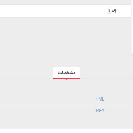
R109
مشخصات
‎11ML
‎R109