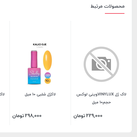
محصولات مرتبط
لاک ژل VINYLUXوینی لوکس
لاکژل شلبی 10 میل
لاک ژل UX
حجم10 میل
229,000
تومان
298,000
تومان