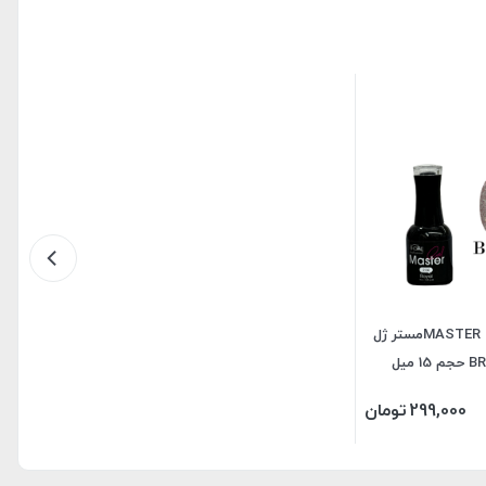
لاک ژل MASTER GELمستر ژل
 میل
299,000
تومان