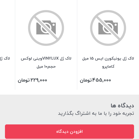
لاک ژل یونیکورن ایس 15 میل
لاک ژل VINYLUXوینی لوکس
لاک ژل VINYLUX وینی
کاماپرو
حجم10 میل
455,000
تومان
229,000
تومان
دیدگاه ها
تجربه خود را با ما به اشتراگ بگذارید
افزودن دیدگاه