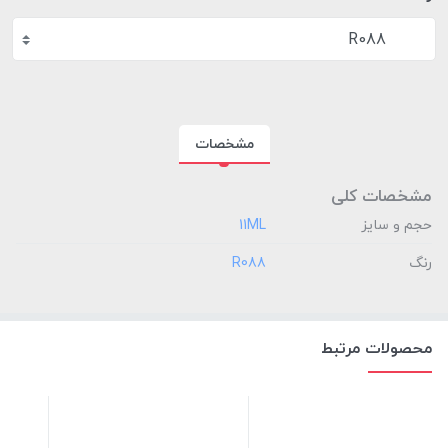
R088
مشخصات
مشخصات کلی
حجم و سایز
‎11ML
رنگ
‎R088
محصولات مرتبط