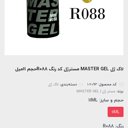
لاک ژل MASTER GEL مسترژل کد رنگ R088حجم 11میل
کد محصول:
‎1-2093
دسته‌بندی:
لاک ژل
برند:
مستر ژل | MASTER GEL
حجم و سایز:
11ML
11ML
رنگ:
R088