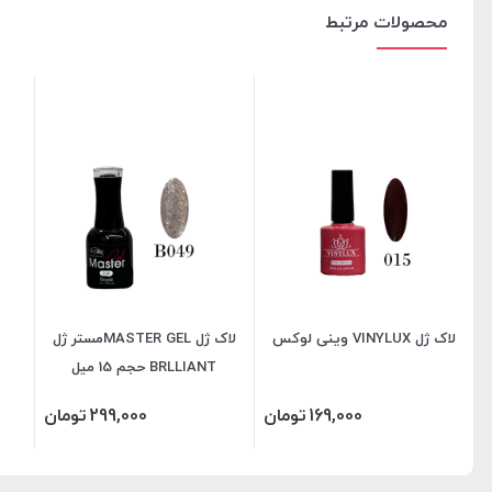
محصولات مرتبط
لاک ژل VINYLUX وینی لوکس
لاک ژل MASTER GELمستر ژل
BRLLIANT حجم 15 میل
169,000
تومان
299,000
تومان