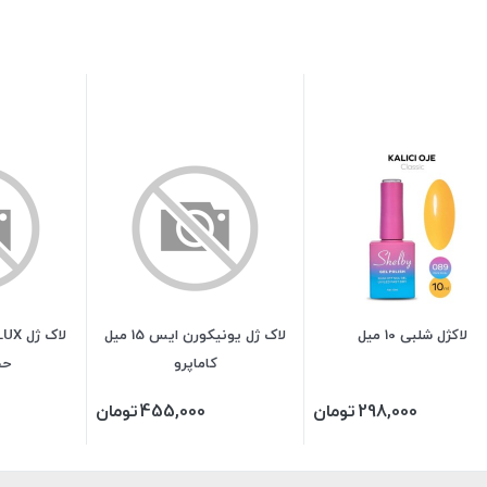
لاکژل شلبی 10 میل
لاک ژل یونیکورن ایس 15 میل
کاماپرو
حجم0
298,000
تومان
455,000
تومان