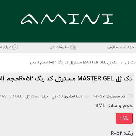
نحوه ثبت سفارش
سفارشات من
درباره ما
لاک ژل
لاک ژل MASTER GEL مسترژل کد رنگ R052حجم 11میل
لاک ژل MASTER GEL مسترژل کد رنگ R052حجم 11میل
کد محصول:
‎1-2057
دسته‌بندی:
لاک ژل
برند:
مستر ژل | MASTER GEL
حجم و سایز:
11ML
11ML
رنگ:
R052