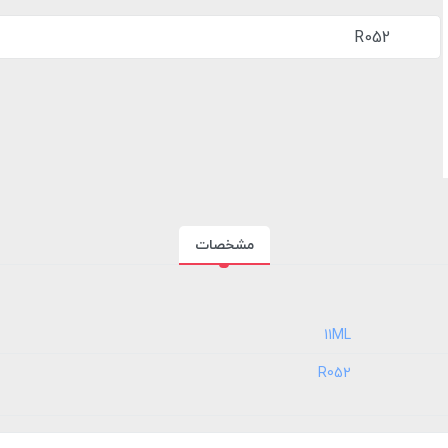
R052
مشخصات
‎11ML
‎R052