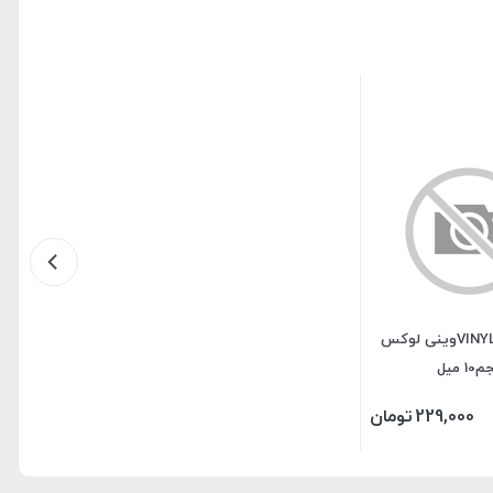
لاک ژل VINYLUXوینی لوکس
1 میل
229,000
تومان