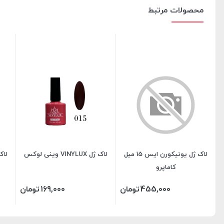
محصولات مرتبط
لاک ژل یونیکورن ایس 15 میل
لاک ژل VINYLUX وینی لوکس
کاماپرو
455,000
تومان
169,000
تومان