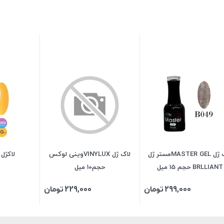
لاک ژل MASTER GELمستر ژل
لاک ژل VINYLUXوینی لوکس
لاکژل شل
BRLLIANT حجم 15 میل
حجم10 میل
299,000
تومان
229,000
تومان