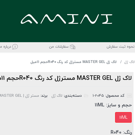
نحوه ثبت سفارش
سفارشات من
درباره ما
لاک ژل
لاک ژل MASTER GEL مسترژل کد رنگ R040حجم 11میل
لاک ژل MASTER GEL مسترژل کد رنگ R040حجم 11میل
کد محصول:
‎1-2045
دسته‌بندی:
لاک ژل
برند:
مستر ژل | MASTER GEL
حجم و سایز:
11ML
11ML
رنگ:
R040