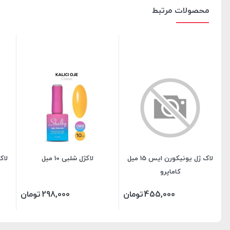
محصولات مرتبط
لاک ژل یونیکورن ایس 15 میل
لاکژل شلبی 10 میل
کاماپرو
455,000
تومان
298,000
تومان