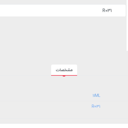
R031
مشخصات
‎11ML
‎R031