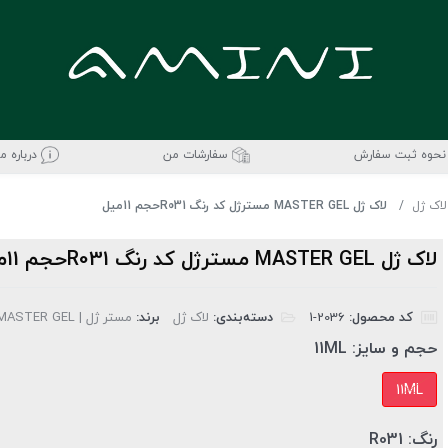
نحوه ثبت سفارش
سفارشات من
درباره ما
لاک ژل
لاک ژل MASTER GEL مسترژل کد رنگ R031حجم 11میل
لاک ژل MASTER GEL مسترژل کد رنگ R031حجم 11میل
کد محصول:
‎1-2036
دسته‌بندی:
لاک ژل
برند:
مستر ژل | MASTER GEL
حجم و سایز:
11ML
11ML
رنگ:
R031