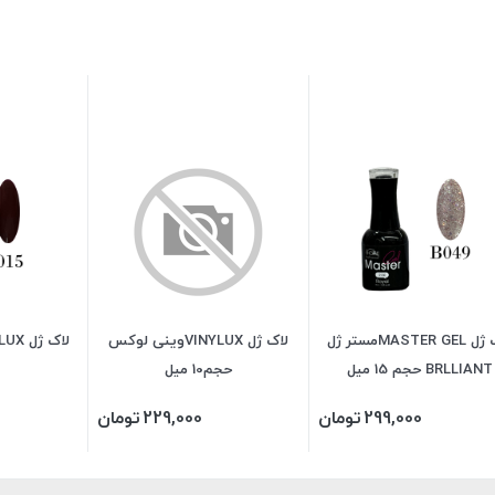
لاک ژل MASTER GELمستر ژل
لاک ژل VINYLUXوینی لوکس
لاک ژل VINYLUX وینی لوکس
BRLLIANT حجم 15 میل
حجم10 میل
299,000
تومان
229,000
تومان