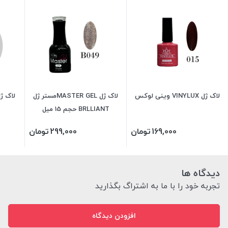
لاک ژل VINYLUX وینی لوکس
لاک ژل MASTER GELمستر ژل
BRLLIANT حجم 15 میل
169,000
تومان
299,000
تومان
دیدگاه ها
تجربه خود را با ما به اشتراگ بگذارید
افزودن دیدگاه