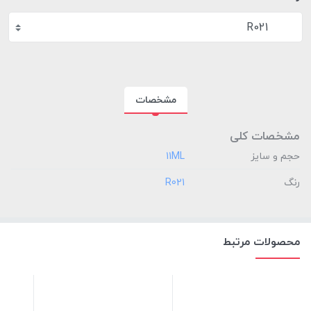
R021
مشخصات
مشخصات کلی
حجم و سایز
‎11ML
رنگ
‎R021
محصولات مرتبط