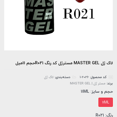
لاک ژل MASTER GEL مسترژل کد رنگ R021حجم 11میل
کد محصول:
‎1-2026
دسته‌بندی:
لاک ژل
برند:
مستر ژل | MASTER GEL
حجم و سایز:
11ML
11ML
رنگ:
R021