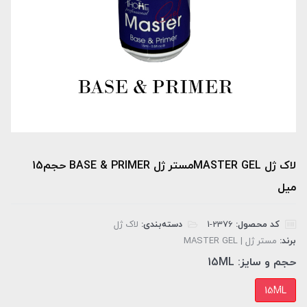
لاک ژل MASTER GELمستر ژل BASE & PRIMER حجم15
میل
کد محصول:
‎1-2376
دسته‌بندی:
لاک ژل
برند:
مستر ژل | MASTER GEL
حجم و سایز:
15ML
15ML