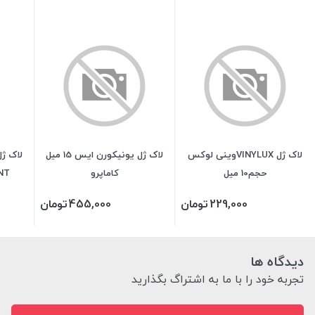
لاک ژل VINYLUXوینی لوکس
لاک ژل یونیکورن ایس 15 میل
حجم10 میل
کاماپرو
LIANT
229,000
تومان
455,000
تومان
دیدگاه ها
تجربه خود را با ما به اشتراگ بگذارید