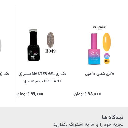
لاکژل شلبی 10 میل
لاک ژل MASTER GELمستر ژل
BRLLIANT حجم 15 میل
298,000
تومان
299,000
تومان
دیدگاه ها
تجربه خود را با ما به اشتراگ بگذارید