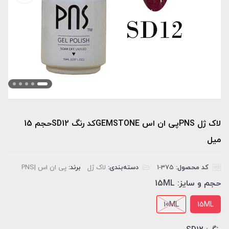
لاک ژل PNSپی ان اس GEMSTONEکد رنگ SD12حجم 15
میل
کد محصول:
‎1-375
دسته‌بندی:
لاک ژل
برند:
پی ان اس |PNS
حجم و سایز:
15ML
10ML
15ML