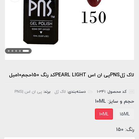
لاک ژلPNSپی ان اس PEARL LIGHTکد رنگ 150حجم10میل
کد محصول:
‎1-341
دسته‌بندی:
لاک ژل
برند:
پی ان اس |PNS
حجم و سایز:
10ML
10ML
15ML
رنگ:
150