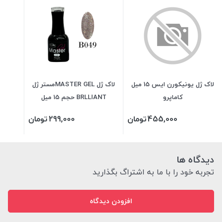
لاک ژل یونیکورن ایس 15 میل
لاک ژل MASTER GELمستر ژل
کاماپرو
BRLLIANT حجم 15 میل
455,000
تومان
299,000
تومان
دیدگاه ها
تجربه خود را با ما به اشتراگ بگذارید
افزودن دیدگاه