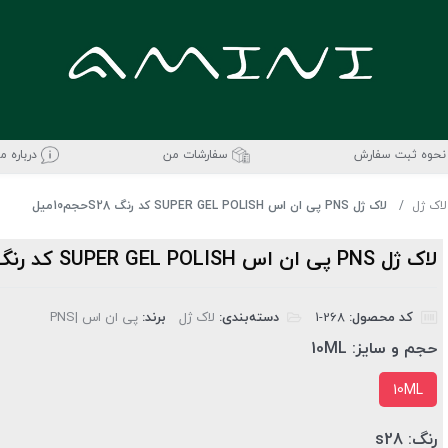
نحوه ثبت سفارش
سفارشات من
درباره ما
لاک ژل
لاک ژل PNS پی ان اس SUPER GEL POLISH کد رنگ S28حجم10میل
لاک ژل PNS پی ان اس SUPER GEL POLISH کد رنگ S28حجم10میل
کد محصول:
‎1-268
دسته‌بندی:
لاک ژل
برند:
پی ان اس |PNS
حجم و سایز:
10ML
10ML
رنگ:
s28