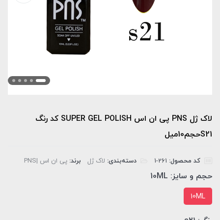
لاک ژل PNS پی ان اس SUPER GEL POLISH کد رنگ
S21حجم10میل
کد محصول:
‎1-261
دسته‌بندی:
لاک ژل
برند:
پی ان اس |PNS
حجم و سایز:
10ML
10ML