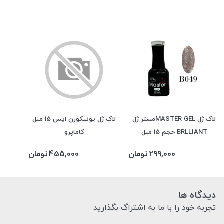
لاک ژل MASTER GELمستر ژل
لاک ژل یونیکورن ایس 15 میل
BRLLIANT حجم 15 میل
کاماپرو
299,000
تومان
455,000
تومان
دیدگاه ها
تجربه خود را با ما به اشتراگ بگذارید