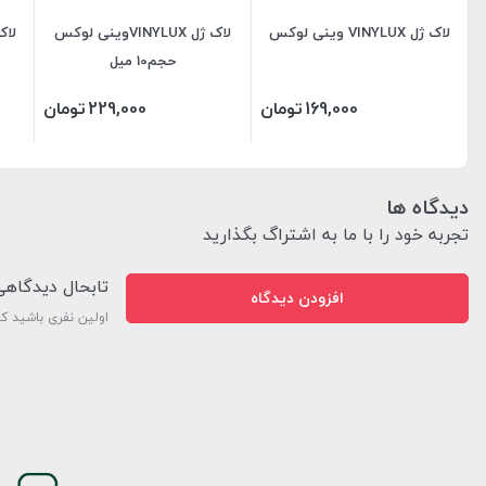
لاک ژل VINYLUX وینی لوکس
لاک ژل VINYLUXوینی لوکس
حجم10 میل
169,000
تومان
229,000
تومان
دیدگاه ها
تجربه خود را با ما به اشتراگ بگذارید
تابحال دیدگاه
افزودن دیدگاه
اولین نفری باشید ک