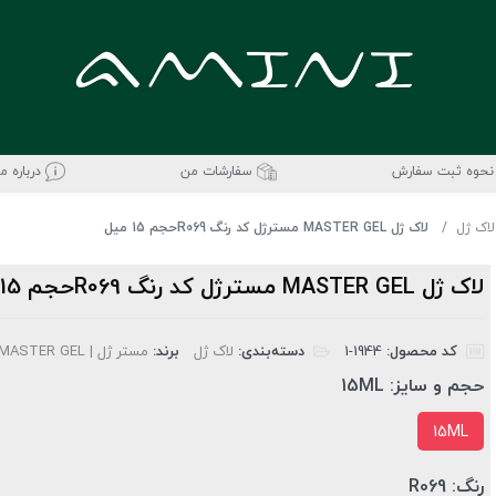
نحوه ثبت سفارش
سفارشات من
درباره ما
لاک ژل
لاک ژل MASTER GEL مسترژل کد رنگ R069حجم 15 میل
لاک ژل MASTER GEL مسترژل کد رنگ R069حجم 15 میل
کد محصول:
‎1-1944
دسته‌بندی:
لاک ژل
برند:
مستر ژل | MASTER GEL
حجم و سایز:
15ML
15ML
رنگ:
R069