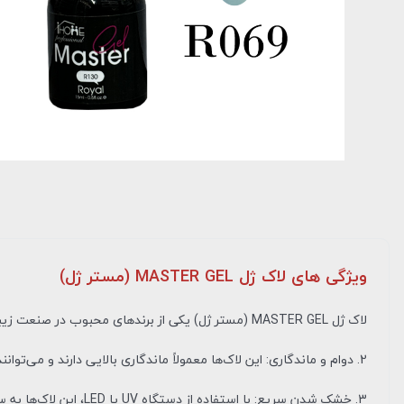
ویژگی های لاک ژل MASTER GEL (مستر ژل)
لاک ژل MASTER GEL (مستر ژل) یکی از برندهای محبوب در صنعت زیبایی ناخن است. . رنگ‌های متنوع: مستر ژل طیف وسیعی از رنگ‌ها را ارائه می‌دهد که شامل رنگ‌های ملایم، تند و متالیک است.
2. دوام و ماندگاری: این لاک‌ها معمولاً ماندگاری بالایی دارند و می‌توانند به مدت چند هفته بدون لب‌پر شدن یا کدر شدن روی ناخن‌ها باقی بمانند.
3. خشک شدن سریع: با استفاده از دستگاه UV یا LED، این لاک‌ها به سرعت خشک می‌شوند، که این ویژگی موجب صرفه‌جویی در زمان می‌شود.