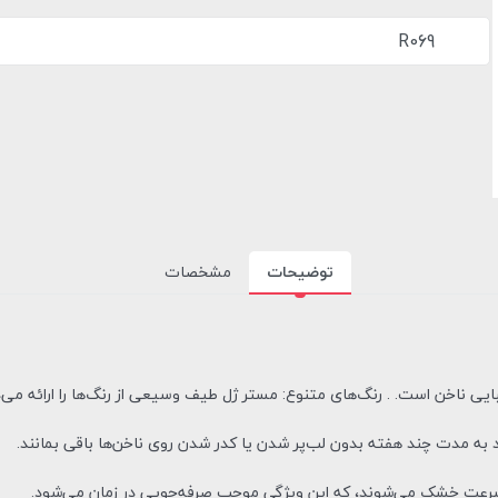
R069
توضیحات
مشخصات