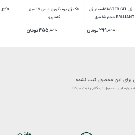
لاک ژل MASTER GELمستر ژل
لاک ژل یونیکورن ایس 15 میل
لاکژل شل
BRLLIANT حجم 15 میل
کاماپرو
299,000
تومان
455,000
تومان
ی برای این محصول ثبت نشده
ه درباره این محصول دیدگاهی ثبت میکند