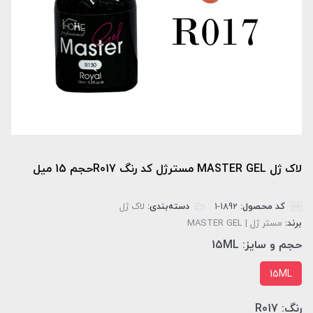
لاک ژل MASTER GEL مسترژل کد رنگ R017حجم 15 میل
کد محصول:
‎1-1892
دسته‌بندی:
لاک ژل
برند:
مستر ژل | MASTER GEL
حجم و سایز:
15ML
15ML
رنگ:
R017