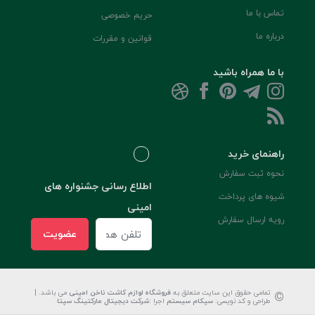
تماس با ما
حریم خصوصی
درباره ما
قوانین و مقررات
با ما همراه باشید
راهنمای خرید
نحوه ثبت سفارش
اطلاع رسانی جشنواره های
شیوه های پرداخت
امینی
رویه ارسال سفارش
عضویت
©
تمامی حقوق این سایت متعلق به
فروشگاه لوازم کاشت ناخن امینی
می باشد. |
طراحی و کد نویسی:
سپکام سیستم
اجرا
:
شرکت دیجیتال مارکتینگ سپتا