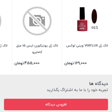
لاک ژل VINYLUX وینی لوکس
لاک ژل یونیکورن ایس 15 میل
کاماپرو
169,000
تومان
455,000
تومان
دیدگاه ها
تجربه خود را با ما به اشتراگ بگذارید
افزودن دیدگاه