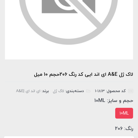
لاک ژل A&E ای اند ایی کد رنگ 206حجم 10 میل
کد محصول:
‎1-1813
دسته‌بندی:
لاک ژل
برند:
ای اند ای |A&E
حجم و سایز:
10ML
10ML
رنگ:
206