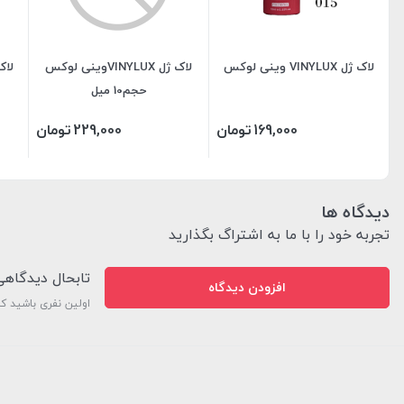
لاک ژل VINYLUX وینی لوکس
لاک ژل VINYLUXوینی لوکس
حجم10 میل
169,000
تومان
229,000
تومان
دیدگاه ها
تجربه خود را با ما به اشتراگ بگذارید
تابحال دیدگاه
افزودن دیدگاه
اولین نفری باشید ک