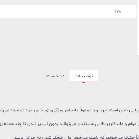
160
توضیحات
مشخصات