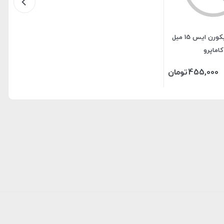
لاک ژل یونیکورن ایس 15 میل
کاماپرو
455,000
تومان