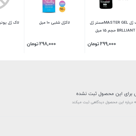
لاک ژل MASTER GELمستر ژل
لاکژل شلبی 10 میل
BRLLIANT حجم 15 میل
299,000
تومان
298,000
تومان
ی برای این محصول ثبت نشده
ه درباره این محصول دیدگاهی ثبت میکند