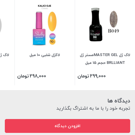
لاک ژل MASTER GELمستر ژل
لاکژل شلبی 10 میل
BRLLIANT حجم 15 میل
299,000
تومان
298,000
تومان
دیدگاه ها
تجربه خود را با ما به اشتراگ بگذارید
افزودن دیدگاه