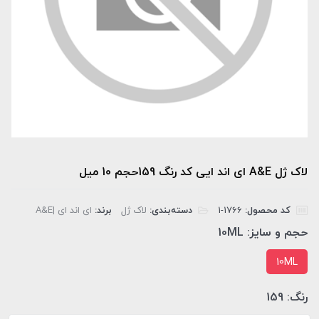
لاک ژل A&E ای اند ایی کد رنگ 159حجم 10 میل
کد محصول:
‎1-1766
دسته‌بندی:
لاک ژل
برند:
ای اند ای |A&E
حجم و سایز:
10ML
10ML
رنگ:
159