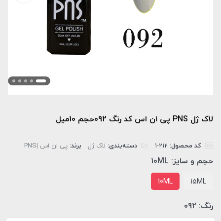
لاک ژل PNS پی ان اس کد رنگ 092حجم 10میل
کد محصول:
‎1-212
دسته‌بندی:
لاک ژل
برند:
پی ان اس |PNS
حجم و سایز:
10ML
10ML
15ML
رنگ:
092