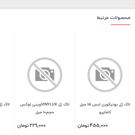
محصولات مرتبط
لاک ژل یونیکورن ایس 15 میل
لاک ژل VINYLUXوینی لوکس
لاک ژل VINYLUX وینی
کاماپرو
حجم10 میل
455,000
تومان
229,000
تومان