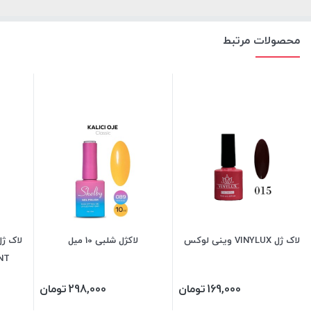
محصولات مرتبط
لاک ژل VINYLUX وینی لوکس
لاکژل شلبی 10 میل
LIANT
169,000
تومان
298,000
تومان