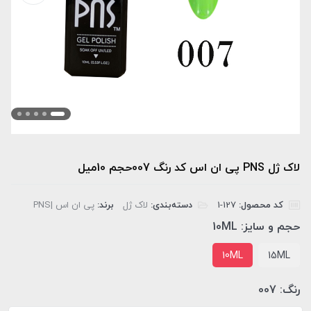
لاک ژل PNS پی ان اس کد رنگ 007حجم 10میل
کد محصول:
‎1-127
دسته‌بندی:
لاک ژل
برند:
پی ان اس |PNS
حجم و سایز:
10ML
10ML
15ML
رنگ:
007