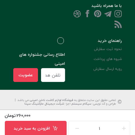
با ما همراه باشید
راهنمای خرید
نحوه ثبت سفارش
اطلاع رسانی جشنواره های
شیوه های پرداخت
امینی
رویه ارسال سفارش
عضویت
©
تمامی حقوق این سایت متعلق به
فروشگاه لوازم کاشت ناخن امینی
می باشد. |
طراحی و کد نویسی:
سپکام سیستم
اجرا
:
شرکت دیجیتال مارکتینگ سپتا
260,000
تومان
افزودن به سبد خرید