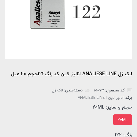
لاک ژل ANALIESE LINE انالیز لاین کد رنگ122حجم 20 میل
کد محصول:
‎1-1073
دسته‌بندی:
لاک ژل
برند:
انالیز لاین | ANALIESE LINE
حجم و سایز:
20ML
20ML
رنگ:
122