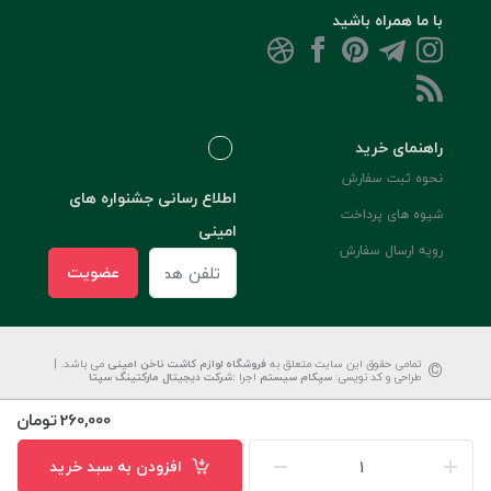
با ما همراه باشید
راهنمای خرید
نحوه ثبت سفارش
اطلاع رسانی جشنواره های
شیوه های پرداخت
امینی
رویه ارسال سفارش
عضویت
©
تمامی حقوق این سایت متعلق به
فروشگاه لوازم کاشت ناخن امینی
می باشد. |
طراحی و کد نویسی:
سپکام سیستم
اجرا
:
شرکت دیجیتال مارکتینگ سپتا
260,000
تومان
افزودن به سبد خرید