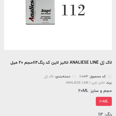
لاک ژل ANALIESE LINE انالیز لاین کد رنگ112حجم 20 میل
کد محصول:
‎1-1063
دسته‌بندی:
لاک ژل
برند:
انالیز لاین | ANALIESE LINE
حجم و سایز:
20ML
20ML
رنگ:
112