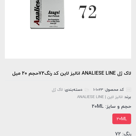
لاک ژل ANALIESE LINE انالیز لاین کد رنگ72حجم 20 میل
کد محصول:
‎1-1023
دسته‌بندی:
لاک ژل
برند:
انالیز لاین | ANALIESE LINE
حجم و سایز:
20ML
20ML
رنگ:
72