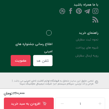
با ما همراه باشید
راهنمای خرید
نحوه ثبت سفارش
اطلاع رسانی جشنواره های
شیوه های پرداخت
امینی
رویه ارسال سفارش
عضویت
©
تمامی حقوق این سایت متعلق به
فروشگاه لوازم کاشت ناخن امینی
می باشد. |
طراحی و کد نویسی:
سپکام سیستم
اجرا
:
شرکت دیجیتال مارکتینگ سپتا
260,000
تومان
افزودن به سبد خرید