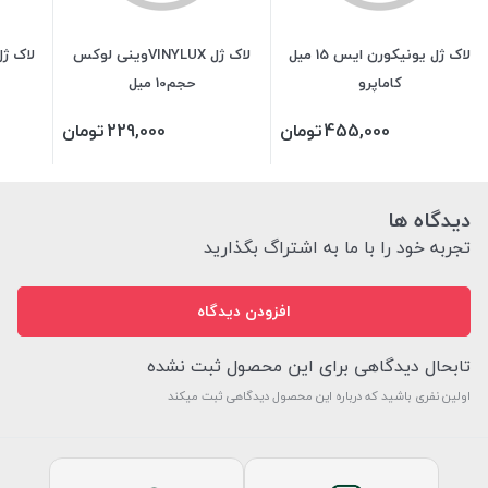
لاک ژل یونیکورن ایس 15 میل
لاک ژل VINYLUXوینی لوکس
لاک ژل VINYLUX وینی
کاماپرو
حجم10 میل
455,000
تومان
229,000
تومان
دیدگاه ها
تجربه خود را با ما به اشتراگ بگذارید
افزودن دیدگاه
تابحال دیدگاهی برای این محصول ثبت نشده
اولین نفری باشید که درباره این محصول دیدگاهی ثبت میکند